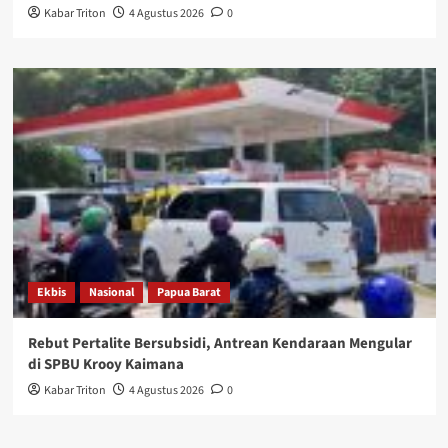
Kabar Triton
4 Agustus 2026
0
Ekbis
Nasional
Papua Barat
Rebut Pertalite Bersubsidi, Antrean Kendaraan Mengular
di SPBU Krooy Kaimana
Kabar Triton
4 Agustus 2026
0