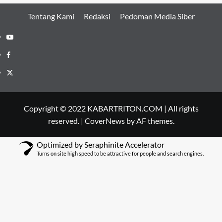
Tentang Kami
Redaksi
Pedoman Media Siber
Youtube
Facebook
Twitter
Copyright © 2022 KABARTRITON.COM | All rights
reserved.
|
CoverNews
by AF themes.
Optimized by Seraphinite Accelerator
Turns on site high speed to be attractive for people and search engines.