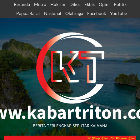
Skip
Beranda
Metro
Hukrim
Dikes
Ekbis
Opini
Politik
to
Papua Barat
Nasional
Olahraga
Facebook
YouTube
content
w.kabartriton.
BERITA TERLENGKAP SEPUTAR KAIMANA