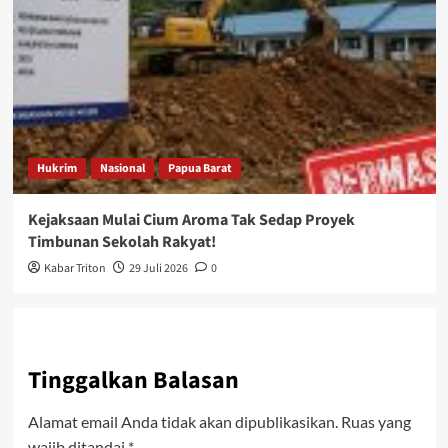
Hukrim
Nasional
Papua Barat
Kejaksaan Mulai Cium Aroma Tak Sedap Proyek
Timbunan Sekolah Rakyat!
Kabar Triton
29 Juli 2026
0
Tinggalkan Balasan
Alamat email Anda tidak akan dipublikasikan.
Ruas yang
wajib ditandai
*