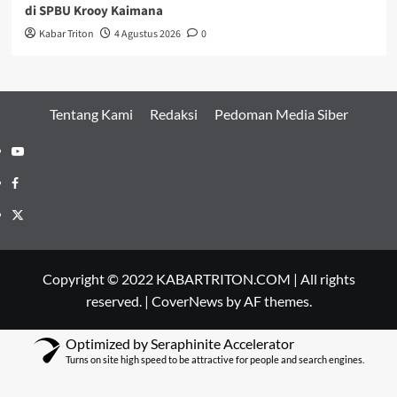
di SPBU Krooy Kaimana
Kabar Triton
4 Agustus 2026
0
Tentang Kami
Redaksi
Pedoman Media Siber
Youtube
Facebook
Twitter
Copyright © 2022 KABARTRITON.COM | All rights
reserved.
|
CoverNews
by AF themes.
Optimized by Seraphinite Accelerator
Turns on site high speed to be attractive for people and search engines.