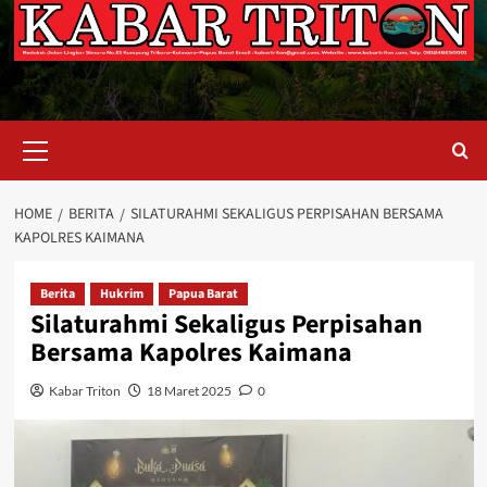
Primary
Menu
HOME
BERITA
SILATURAHMI SEKALIGUS PERPISAHAN BERSAMA
KAPOLRES KAIMANA
Berita
Hukrim
Papua Barat
Silaturahmi Sekaligus Perpisahan
Bersama Kapolres Kaimana
Kabar Triton
18 Maret 2025
0