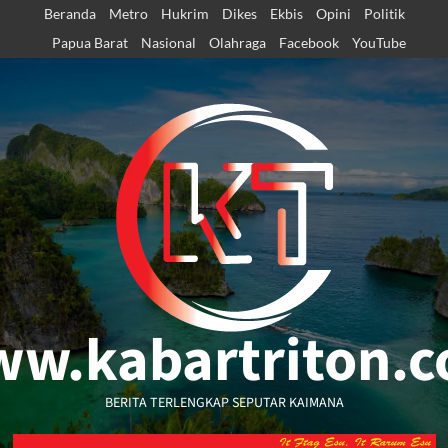
Skip
Beranda
Metro
Hukrim
Dikes
Ekbis
Opini
Politik
to
Papua Barat
Nasional
Olahraga
Facebook
YouTube
content
w.kabartriton.
BERITA TERLENGKAP SEPUTAR KAIMANA