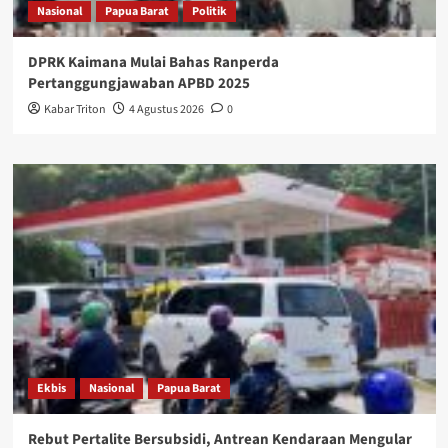
Nasional
Papua Barat
Politik
DPRK Kaimana Mulai Bahas Ranperda
Pertanggungjawaban APBD 2025
Kabar Triton
4 Agustus 2026
0
Ekbis
Nasional
Papua Barat
Rebut Pertalite Bersubsidi, Antrean Kendaraan Mengular