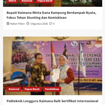
Metro
Nasional
Papua Barat
Bupati Kaimana Minta Dana Kampung Berdampak Nyata,
Fokus Tekan Stunting dan Kemiskinan
Kabar Triton
3 Agustus 2026
0
Nasional
Papua Barat
Pendidikan
Politeknik Lengguru Kaimana Raih Sertifikat Internasional