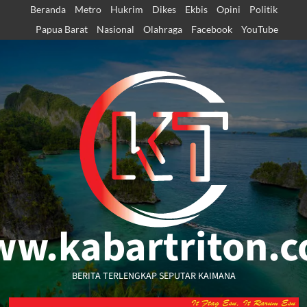
Skip
Beranda
Metro
Hukrim
Dikes
Ekbis
Opini
Politik
to
Papua Barat
Nasional
Olahraga
Facebook
YouTube
content
w.kabartriton.
BERITA TERLENGKAP SEPUTAR KAIMANA