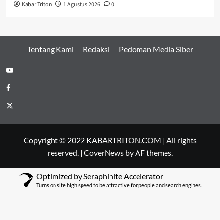
Kabar Triton
1 Agustus 2026
0
Tentang Kami
Redaksi
Pedoman Media Siber
Youtube
Facebook
Twitter
Copyright © 2022 KABARTRITON.COM | All rights
reserved.
|
CoverNews
by AF themes.
Optimized by Seraphinite Accelerator
Turns on site high speed to be attractive for people and search engines.