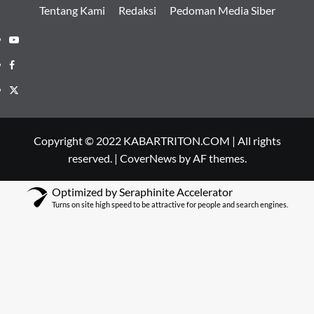
Tentang Kami
Redaksi
Pedoman Media Siber
Youtube
Facebook
Twitter
Copyright © 2022 KABARTRITON.COM | All rights
reserved.
|
CoverNews
by AF themes.
Optimized by Seraphinite Accelerator
Turns on site high speed to be attractive for people and search engines.