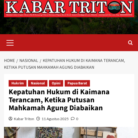
Primary
Menu
HOME
NASIONAL
KEPATUHAN HUKUM DI KAIMANA TERANCAM,
KETIKA PUTUSAN MAHKAMAH AGUNG DIABAIKAN
Hukrim
Nasional
Opini
Papua Barat
Kepatuhan Hukum di Kaimana
Terancam, Ketika Putusan
Mahkamah Agung Diabaikan
Kabar Triton
11 Agustus 2025
0