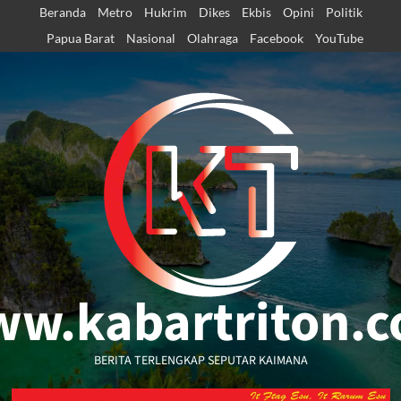
Skip
Beranda
Metro
Hukrim
Dikes
Ekbis
Opini
Politik
to
Papua Barat
Nasional
Olahraga
Facebook
YouTube
content
w.kabartriton.
BERITA TERLENGKAP SEPUTAR KAIMANA