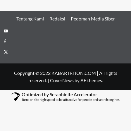
Tentang Kami
Redaksi
Pedoman Media Siber
Youtube
Facebook
Twitter
Copyright © 2022 KABARTRITON.COM | All rights
reserved.
|
CoverNews
by AF themes.
Optimized by Seraphinite Accelerator
Turns on site high speed to be attractive for people and search engines.