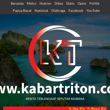
Skip
Beranda
Metro
Hukrim
Dikes
Ekbis
Opini
Politik
to
Papua Barat
Nasional
Olahraga
Facebook
YouTube
content
w.kabartriton.
BERITA TERLENGKAP SEPUTAR KAIMANA