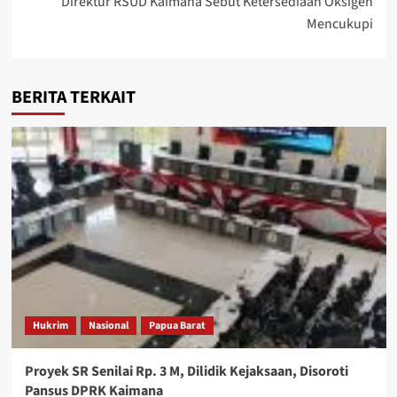
Direktur RSUD Kaimana Sebut Ketersediaan Oksigen
Mencukupi
BERITA TERKAIT
Hukrim
Nasional
Papua Barat
Proyek SR Senilai Rp. 3 M, Dilidik Kejaksaan, Disoroti
Pansus DPRK Kaimana