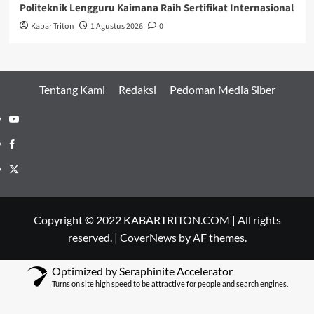
Politeknik Lengguru Kaimana Raih Sertifikat Internasional
Kabar Triton
1 Agustus 2026
0
Tentang Kami
Redaksi
Pedoman Media Siber
Youtube
Facebook
Twitter
Copyright © 2022 KABARTRITON.COM | All rights
reserved.
|
CoverNews
by AF themes.
Optimized by Seraphinite Accelerator
Turns on site high speed to be attractive for people and search engines.