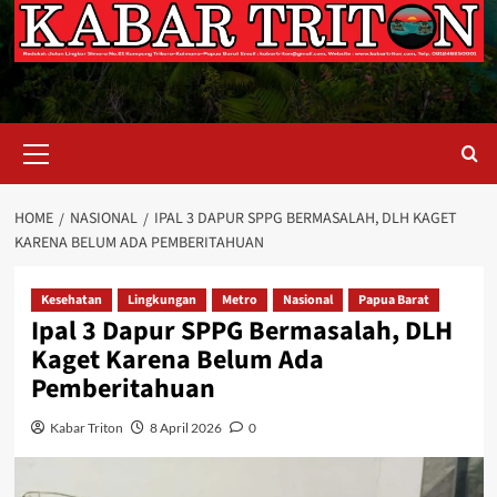
Primary
Menu
HOME
NASIONAL
IPAL 3 DAPUR SPPG BERMASALAH, DLH KAGET
KARENA BELUM ADA PEMBERITAHUAN
Kesehatan
Lingkungan
Metro
Nasional
Papua Barat
Ipal 3 Dapur SPPG Bermasalah, DLH
Kaget Karena Belum Ada
Pemberitahuan
Kabar Triton
8 April 2026
0