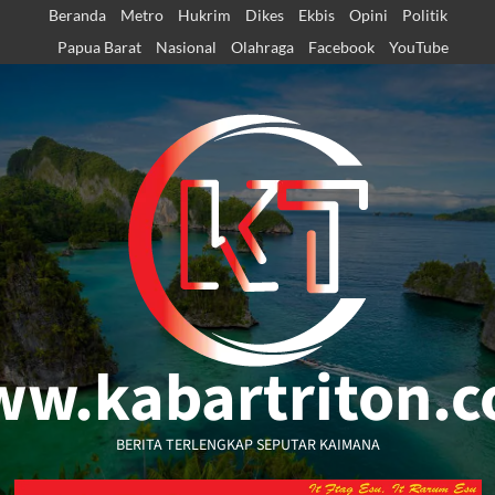
Skip
Beranda
Metro
Hukrim
Dikes
Ekbis
Opini
Politik
to
Papua Barat
Nasional
Olahraga
Facebook
YouTube
content
w.kabartriton.
BERITA TERLENGKAP SEPUTAR KAIMANA