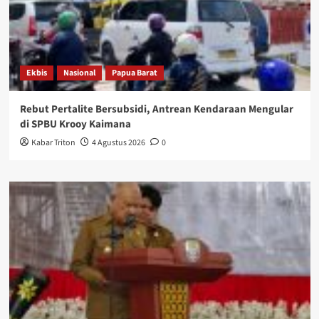
Ekbis
Nasional
Papua Barat
Rebut Pertalite Bersubsidi, Antrean Kendaraan Mengular
di SPBU Krooy Kaimana
Kabar Triton
4 Agustus 2026
0