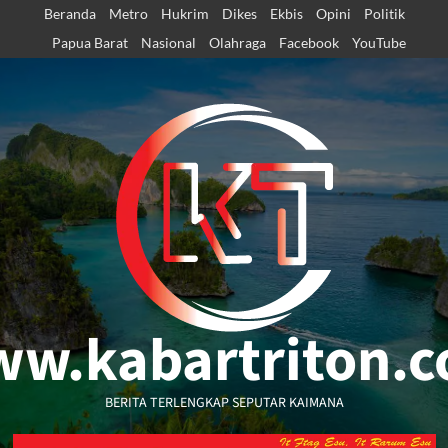
Skip
Beranda
Metro
Hukrim
Dikes
Ekbis
Opini
Politik
to
Papua Barat
Nasional
Olahraga
Facebook
YouTube
content
w.kabartriton.
BERITA TERLENGKAP SEPUTAR KAIMANA