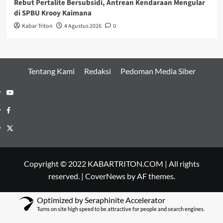
Rebut Pertalite Bersubsidi, Antrean Kendaraan Mengular
di SPBU Krooy Kaimana
Kabar Triton
4 Agustus 2026
0
Tentang Kami
Redaksi
Pedoman Media Siber
Youtube
Facebook
Twitter
Copyright © 2022 KABARTRITON.COM | All rights
reserved.
|
CoverNews
by AF themes.
Optimized by Seraphinite Accelerator
Turns on site high speed to be attractive for people and search engines.