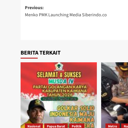
Post
Previous:
Menko PMK Launching Media Siberindo.co
navigation
BERITA TERKAIT
Nasional
Papua Barat
Politik
Metro
Na