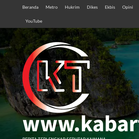
Skip
Beranda
Metro
Hukrim
Dikes
Ekbis
Opini
to
content
YouTube
www.kabar