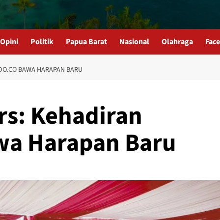
Opini
Politik
Papua Barat
Nasional
Olahraga
Fac
NDO.CO BAWA HARAPAN BARU
rs: Kehadiran
wa Harapan Baru