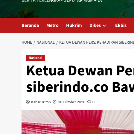
BERITA TERLENGKAP SEPUTAR KAIMANA
Beranda
Metro
Hukrim
Dikes
Ekbis
HOME
NASIONAL
KETUA DEWAN PERS: KEHADIRAN SIBERI
Nasional
Ketua Dewan Pe
siberindo.co Ba
Kabar Triton
10 Oktober 2020
0