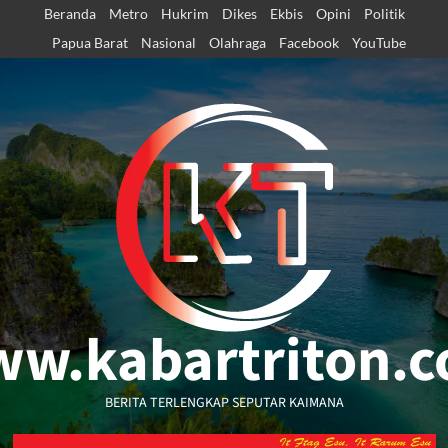
Skip
Beranda
Metro
Hukrim
Dikes
Ekbis
Opini
Politik
to
Papua Barat
Nasional
Olahraga
Facebook
YouTube
content
w.kabartriton.
BERITA TERLENGKAP SEPUTAR KAIMANA