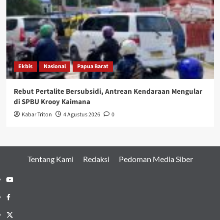
Ekbis
Nasional
Papua Barat
Rebut Pertalite Bersubsidi, Antrean Kendaraan Mengular
di SPBU Krooy Kaimana
Kabar Triton
4 Agustus 2026
0
Tentang Kami
Redaksi
Pedoman Media Siber
Youtube
Facebook
Twitter