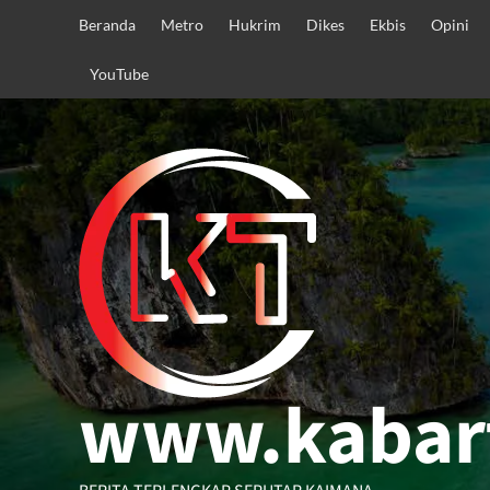
Skip
Beranda
Metro
Hukrim
Dikes
Ekbis
Opini
to
content
YouTube
www.kabar