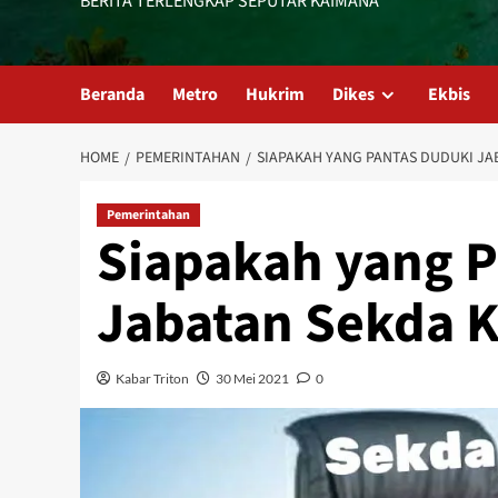
BERITA TERLENGKAP SEPUTAR KAIMANA
Beranda
Metro
Hukrim
Dikes
Ekbis
HOME
PEMERINTAHAN
SIAPAKAH YANG PANTAS DUDUKI JA
Pemerintahan
Siapakah yang P
Jabatan Sekda 
Kabar Triton
30 Mei 2021
0