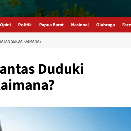
Opini
Politik
Papua Barat
Nasional
Olahraga
Fac
BATAN SEKDA KAIMANA?
antas Duduki
Kaimana?