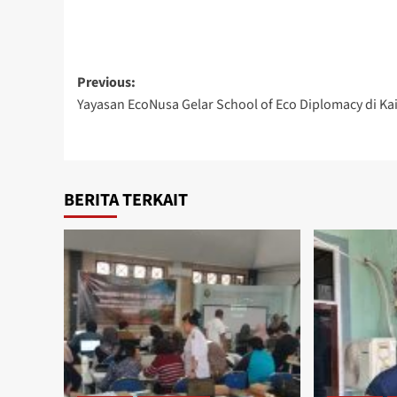
Post
Previous:
Yayasan EcoNusa Gelar School of Eco Diplomacy di K
navigation
BERITA TERKAIT