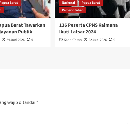
Papua Barat
Nasional
Papua Barat
n
Pemerintahan
pua Barat Tawarkan
136 Peserta CPNS Kaimana
elayanan Publik
Ikuti Latsar 2024
24 Juni 2026
0
Kabar Triton
22 Juni 2026
0
ang wajib ditandai
*