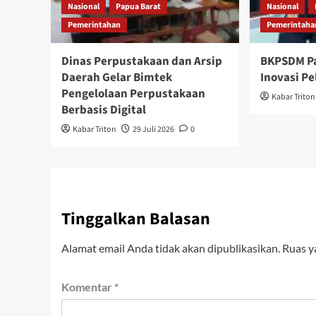
Nasional
Papua Barat
Nasional
Pemerintahan
Pemerintaha
Dinas Perpustakaan dan Arsip
BKPSDM Pa
Daerah Gelar Bimtek
Inovasi P
Pengelolaan Perpustakaan
Kabar Triton
Berbasis Digital
Kabar Triton
29 Juli 2026
0
Tinggalkan Balasan
Alamat email Anda tidak akan dipublikasikan.
Ruas y
Komentar
*