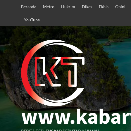
Skip
Beranda
Metro
Hukrim
Dikes
Ekbis
Opini
to
content
YouTube
www.kabar