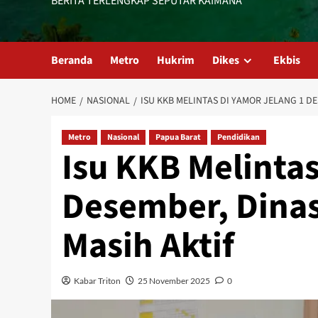
BERITA TERLENGKAP SEPUTAR KAIMANA
Beranda
Metro
Hukrim
Dikes
Ekbis
HOME
NASIONAL
ISU KKB MELINTAS DI YAMOR JELANG 1 DE
Metro
Nasional
Papua Barat
Pendidikan
Isu KKB Melintas
Desember, Dinas
Masih Aktif
Kabar Triton
25 November 2025
0