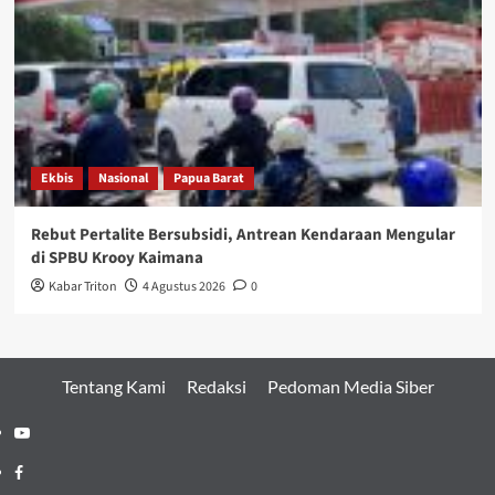
Ekbis
Nasional
Papua Barat
Rebut Pertalite Bersubsidi, Antrean Kendaraan Mengular
di SPBU Krooy Kaimana
Kabar Triton
4 Agustus 2026
0
Tentang Kami
Redaksi
Pedoman Media Siber
Youtube
Facebook