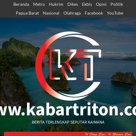
Skip
Beranda
Metro
Hukrim
Dikes
Ekbis
Opini
Politik
to
Papua Barat
Nasional
Olahraga
Facebook
YouTube
content
w.kabartriton.
BERITA TERLENGKAP SEPUTAR KAIMANA