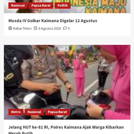
Nasional
Papua Barat
Politik
Musda IV Golkar Kaimana Digelar 12 Agustus
Kabar Triton
6 Agustus 2026
0
Metro
Nasional
Papua Barat
Jelang HUT ke-81 RI, Polres Kaimana Ajak Warga Kibarkan
Merah Putih