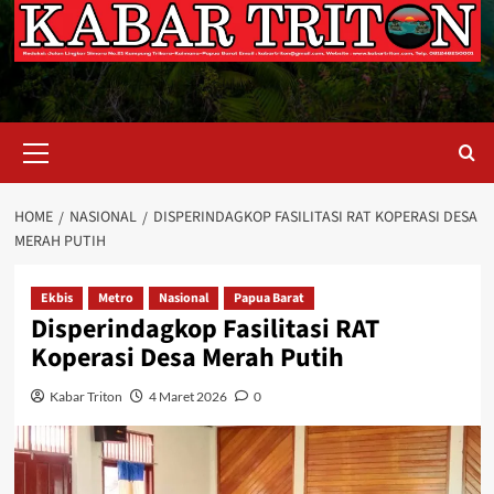
Primary
Menu
HOME
NASIONAL
DISPERINDAGKOP FASILITASI RAT KOPERASI DESA
MERAH PUTIH
Ekbis
Metro
Nasional
Papua Barat
Disperindagkop Fasilitasi RAT
Koperasi Desa Merah Putih
Kabar Triton
4 Maret 2026
0