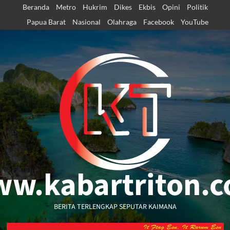
Skip
Beranda
Metro
Hukrim
Dikes
Ekbis
Opini
Politik
to
Papua Barat
Nasional
Olahraga
Facebook
YouTube
content
w.kabartriton.
BERITA TERLENGKAP SEPUTAR KAIMANA