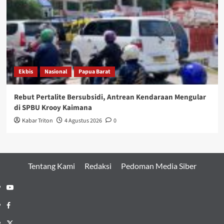
Ekbis
Nasional
Papua Barat
Rebut Pertalite Bersubsidi, Antrean Kendaraan Mengular
di SPBU Krooy Kaimana
Kabar Triton
4 Agustus 2026
0
Tentang Kami
Redaksi
Pedoman Media Siber
Youtube
Facebook
Twitter