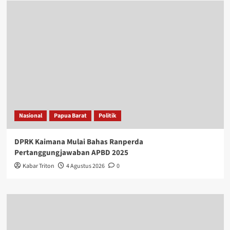
Metro
Nasional
Papua Barat
Jelang HUT ke-81 RI, Polres Kaimana Ajak Warga Kibarkan
Merah Putih
Kabar Triton
6 Agustus 2026
0