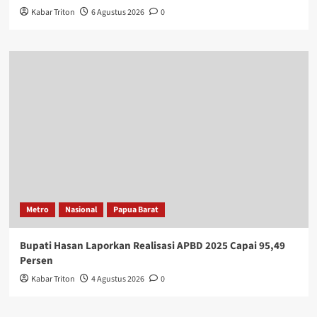
Berawal dari Pesta Miras, Gadis Belia Ini Digilir 5 Pemuda di
Kaimana
1.8k views
BERITA TERHANGAT
Nasional
Papua Barat
Politik
Musda IV Golkar Kaimana Digelar 12 Agustus
Kabar Triton
6 Agustus 2026
0