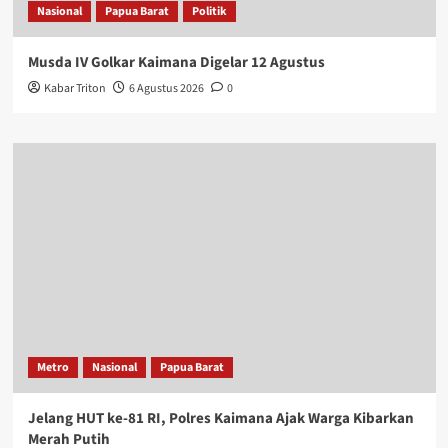
2.3k views
Oknum Guru SMAN 2 Kaimana Diduga Aniaya Siswa,
Berujung Dikeluarkan dari Sekolah
2.3k views
Kaimana Siap Dimekarkan Jadi 2 Kabupaten Baru
2.2k views
Diduga Tilep Rp. 568 Juta, Kejaksaan Tetapkan Mantan Teller
Bank Ini sebagai Tersangka
2k views
Geger, Warga Temukan Mayat Perempuan di Pantai Muzaka,
Simora Kaimana
1.9k views
Syarat Tak Terpenuhi, Bupati Hasan : ‘Kami akan Verifikasi
Ulang P3K dan CPNS’
1.9k views