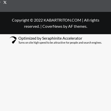
Nasional
Papua Barat
Politik
DPRK Kaimana Mulai Bahas Ranperda
Pertanggungjawaban APBD 2025
Kabar Triton
4 Agustus 2026
0