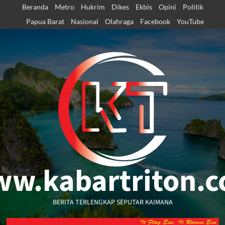
Skip
Beranda
Metro
Hukrim
Dikes
Ekbis
Opini
Politik
to
Papua Barat
Nasional
Olahraga
Facebook
YouTube
content
w.kabartriton.
BERITA TERLENGKAP SEPUTAR KAIMANA