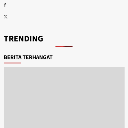
Facebook
Twitter
TRENDING
Dugaan Korupsi, Sekda DW Resmi Dilaporkan ke Kejaksaan
2.9k views
Miras Bersama, Dua Pemuda di Kaimana Ruda Paksa Gadis
19 Tahun
2.6k views
Abaikan Rekomendasi KASN, Bupati Kaimana Siap Kena
Sanksi dari Presiden
2.3k views
Bupati Hasan Sebut Tahun Ini Pemda Kaimana Diberi Quota
890 Formasi CASN