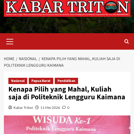
Primary
Menu
HOME
NASIONAL
KENAPA PILIH YANG MAHAL, KULIAH SAJA DI
POLITEKNIK LENGGURU KAIMANA
Nasional
Papua Barat
Pendidikan
Kenapa Pilih yang Mahal, Kuliah
saja di Politeknik Lengguru Kaimana
Kabar Triton
11 Mei 2026
0