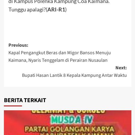
di Kampus Polenka Kampung Coa Kaimana.
Tunggu apalagi?(
ARI-R1
)
Post
Previous:
Kapal Pengangkut Beras dan Migor Bansos Menuju
navigation
Kaimana, Nyaris Tenggelam di Perairan Nusaulan
Next:
Bupati Hasan Lantik 8 Kepala Kampung Antar Waktu
BERITA TERKAIT