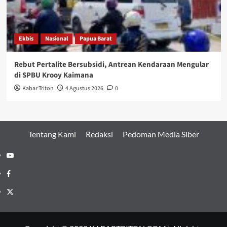
Ekbis
Nasional
Papua Barat
Rebut Pertalite Bersubsidi, Antrean Kendaraan Mengular
di SPBU Krooy Kaimana
Kabar Triton
4 Agustus 2026
0
Tentang Kami
Redaksi
Pedoman Media Siber
Youtube
Facebook
Twitter