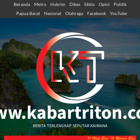
Skip
Beranda
Metro
Hukrim
Dikes
Ekbis
Opini
Politik
to
Papua Barat
Nasional
Olahraga
Facebook
YouTube
content
w.kabartriton.
BERITA TERLENGKAP SEPUTAR KAIMANA