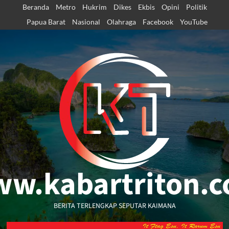
Skip
Beranda
Metro
Hukrim
Dikes
Ekbis
Opini
Politik
to
Papua Barat
Nasional
Olahraga
Facebook
YouTube
content
w.kabartriton.
BERITA TERLENGKAP SEPUTAR KAIMANA