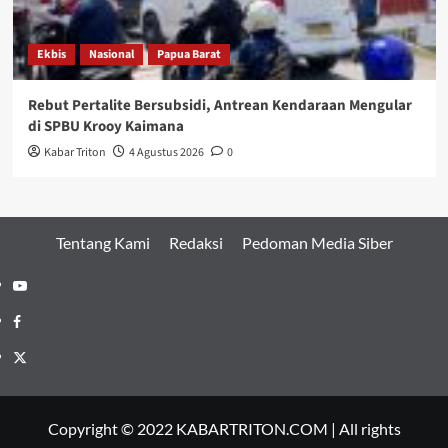
Ekbis
Nasional
Papua Barat
Rebut Pertalite Bersubsidi, Antrean Kendaraan Mengular
di SPBU Krooy Kaimana
Kabar Triton
4 Agustus 2026
0
Tentang Kami
Redaksi
Pedoman Media Siber
Youtube
Facebook
Twitter
Copyright © 2022 KABARTRITON.COM | All rights