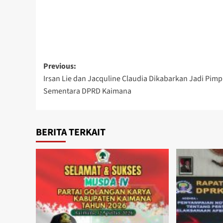
Post
Previous:
Irsan Lie dan Jacquline Claudia Dikabarkan Jadi Pim
navigation
Sementara DPRD Kaimana
BERITA TERKAIT