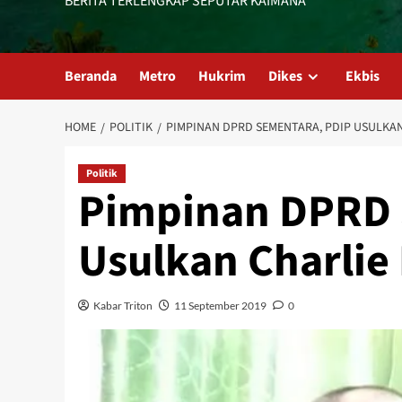
BERITA TERLENGKAP SEPUTAR KAIMANA
Beranda
Metro
Hukrim
Dikes
Ekbis
HOME
POLITIK
PIMPINAN DPRD SEMENTARA, PDIP USULKA
Politik
Pimpinan DPRD 
Usulkan Charli
Kabar Triton
11 September 2019
0