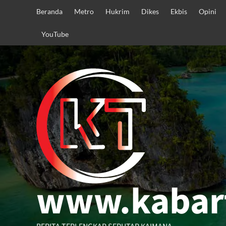
Skip
Beranda
Metro
Hukrim
Dikes
Ekbis
Opini
to
content
YouTube
www.kabar