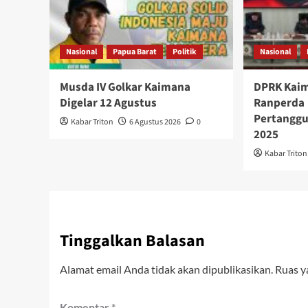
Nasional
Papua Barat
Politik
Nasional
Musda IV Golkar Kaimana
DPRK Kaim
Digelar 12 Agustus
Ranperda
Pertangg
Kabar Triton
6 Agustus 2026
0
2025
Kabar Triton
Tinggalkan Balasan
Alamat email Anda tidak akan dipublikasikan.
Ruas y
Komentar
*