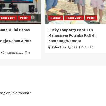
Papua Barat
Politik
Nasional
Papua Barat
Politik
ana Mulai Bahas
Lucky Loupatty Bantu 18
Mahasiswa Polenka KKN di
ungjawaban APBD
Kampung Wamesa
Kabar Triton
19 Juli 2026
0
4 Agustus 2026
0
ang wajib ditandai
*