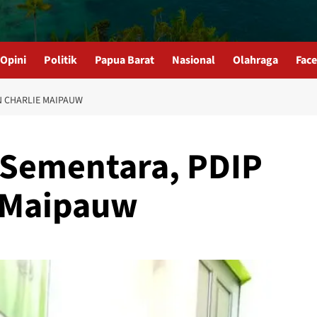
Opini
Politik
Papua Barat
Nasional
Olahraga
Fac
N CHARLIE MAIPAUW
Sementara, PDIP
e Maipauw