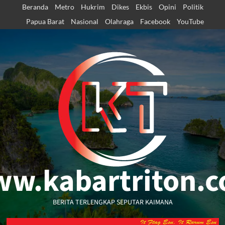
Skip
Beranda
Metro
Hukrim
Dikes
Ekbis
Opini
Politik
to
Papua Barat
Nasional
Olahraga
Facebook
YouTube
content
w.kabartriton.
BERITA TERLENGKAP SEPUTAR KAIMANA