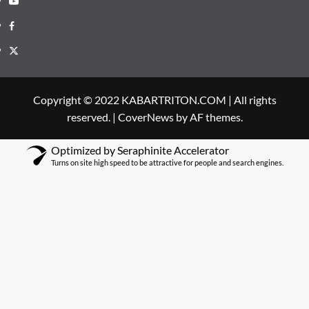
Facebook
Twitter
Copyright © 2022 KABARTRITON.COM | All rights
reserved.
|
CoverNews
by AF themes.
Optimized by Seraphinite Accelerator
Turns on site high speed to be attractive for people and search engines.