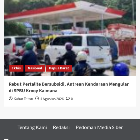
Ekbis
Nasional
Papua Barat
Rebut Pertalite Bersubsidi, Antrean Kendaraan Mengular
di SPBU Krooy Kaimana
Kabar Triton
4 Agustus 2026
0
Tentang Kami
Redaksi
Pedoman Media Siber
Youtube