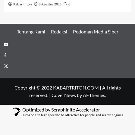
Kabar Triton
3 Agustus 2026
0
Tentang Kami
Redaksi
Pedoman Media Siber
Youtube
Facebook
Twitter
Copyright © 2022 KABARTRITON.COM | All rights
reserved.
|
CoverNews
by AF themes.
Optimized by Seraphinite Accelerator
Turns on site high speed to be attractive for people and search engines.