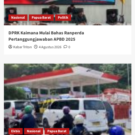
Nasional
Papua Barat
Politik
DPRK Kaimana Mulai Bahas Ranperda
Pertanggungjawaban APBD 2025
Kabar Triton
4 Agustus 2026
0
Ekbis
Nasional
Papua Barat