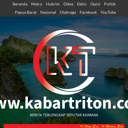
Skip
Beranda
Metro
Hukrim
Dikes
Ekbis
Opini
Politik
to
Papua Barat
Nasional
Olahraga
Facebook
YouTube
content
w.kabartriton.
BERITA TERLENGKAP SEPUTAR KAIMANA