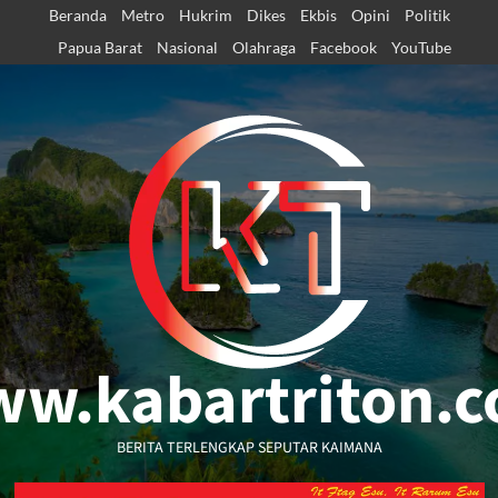
Skip
Beranda
Metro
Hukrim
Dikes
Ekbis
Opini
Politik
to
Papua Barat
Nasional
Olahraga
Facebook
YouTube
content
w.kabartriton.
BERITA TERLENGKAP SEPUTAR KAIMANA