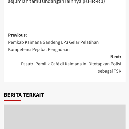
sejumlah tamu undangan lainnya.(
KHR-R1
)
Post
Previous:
Pemkab Kaimana Gandeng LP3 Gelar Pelatihan
navigation
Kompetensi Pejabat Pengadaan
Next:
Pasutri Pemilik Café di Kaimana Ini Ditetapkan Polisi
sebagai TSK
BERITA TERKAIT