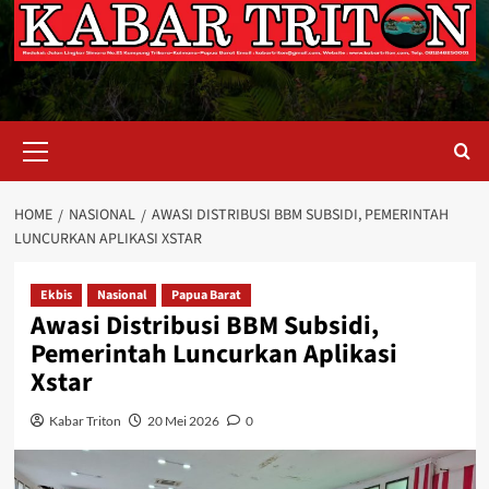
Primary
Menu
HOME
NASIONAL
AWASI DISTRIBUSI BBM SUBSIDI, PEMERINTAH
LUNCURKAN APLIKASI XSTAR
Ekbis
Nasional
Papua Barat
Awasi Distribusi BBM Subsidi,
Pemerintah Luncurkan Aplikasi
Xstar
Kabar Triton
20 Mei 2026
0