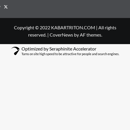
Twitter
Copyright © 2022 KABARTRITON.COM | All rights
reserved.
|
CoverNews
by AF themes.
Optimized by Seraphinite Accelerator
Turns on site high speed to be attractive for people and search engines.