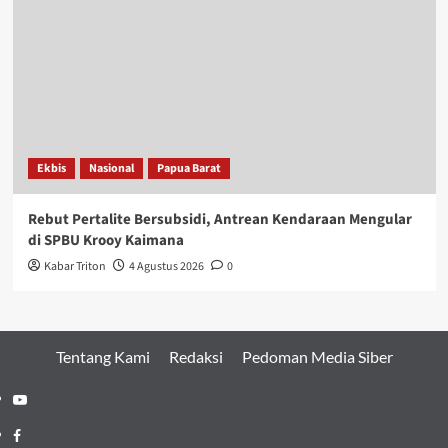
Ekbis
Nasional
Papua Barat
Rebut Pertalite Bersubsidi, Antrean Kendaraan Mengular
di SPBU Krooy Kaimana
Kabar Triton
4 Agustus 2026
0
Tentang Kami
Redaksi
Pedoman Media Siber
Youtube
Facebook