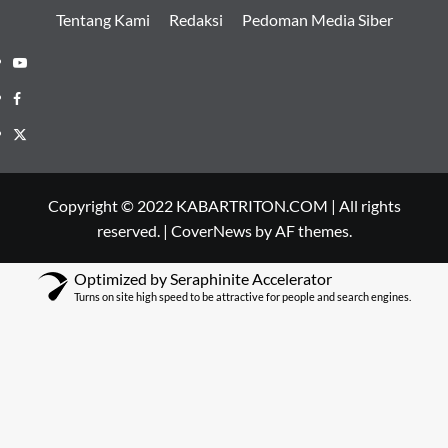
Tentang Kami
Redaksi
Pedoman Media Siber
Youtube
Facebook
Twitter
Copyright © 2022 KABARTRITON.COM | All rights
reserved.
|
CoverNews
by AF themes.
Optimized by Seraphinite Accelerator
Turns on site high speed to be attractive for people and search engines.