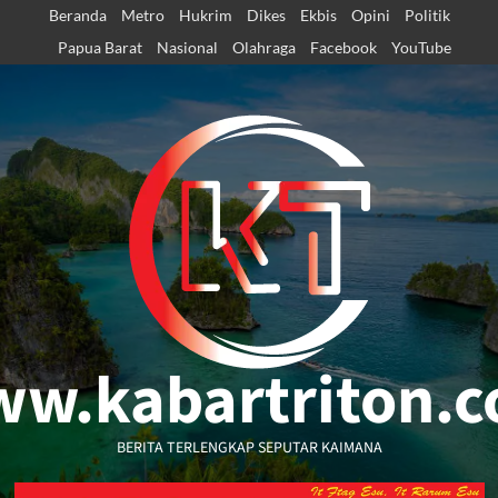
Skip
Beranda
Metro
Hukrim
Dikes
Ekbis
Opini
Politik
to
Papua Barat
Nasional
Olahraga
Facebook
YouTube
content
w.kabartriton.
BERITA TERLENGKAP SEPUTAR KAIMANA