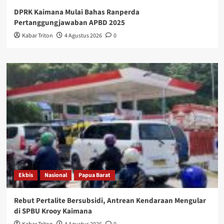
DPRK Kaimana Mulai Bahas Ranperda
Pertanggungjawaban APBD 2025
Kabar Triton
4 Agustus 2026
0
Ekbis
Nasional
Papua Barat
Rebut Pertalite Bersubsidi, Antrean Kendaraan Mengular
di SPBU Krooy Kaimana