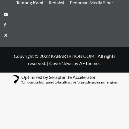
Tentang Kami
Redaksi
Pedoman Media Siber
Youtube
Facebook
Twitter
Copyright © 2022 KABARTRITON.COM | All rights
reserved.
|
CoverNews
by AF themes.
Optimized by Seraphinite Accelerator
Turns on site high speed to be attractive for people and search engines.