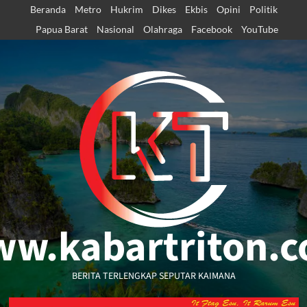
Skip
Beranda
Metro
Hukrim
Dikes
Ekbis
Opini
Politik
to
Papua Barat
Nasional
Olahraga
Facebook
YouTube
content
w.kabartriton.
BERITA TERLENGKAP SEPUTAR KAIMANA