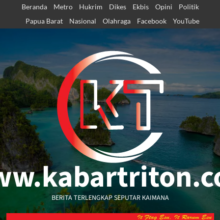
Skip
Beranda
Metro
Hukrim
Dikes
Ekbis
Opini
Politik
to
Papua Barat
Nasional
Olahraga
Facebook
YouTube
content
w.kabartriton.
BERITA TERLENGKAP SEPUTAR KAIMANA