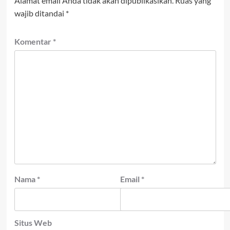
Alamat email Anda tidak akan dipublikasikan.
Ruas yang
wajib ditandai
*
Komentar
*
Nama
*
Email
*
Situs Web