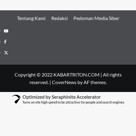
Tentang Kami
Redaksi
Pedoman Media Siber
Youtube
Facebook
Twitter
Copyright © 2022 KABARTRITON.COM | All rights
reserved.
|
CoverNews
by AF themes.
Optimized by Seraphinite Accelerator
Turns on site high speed to be attractive for people and search engines.