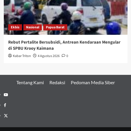
Ekbis
Nasional
Papua Barat
Rebut Pertalite Bersubsidi, Antrean Kendaraan Mengular
di SPBU Krooy Kaimana
Kabar Triton
4 Agustus 2026
0
Tentang Kami
Redaksi
Pedoman Media Siber
Youtube
Facebook
Twitter