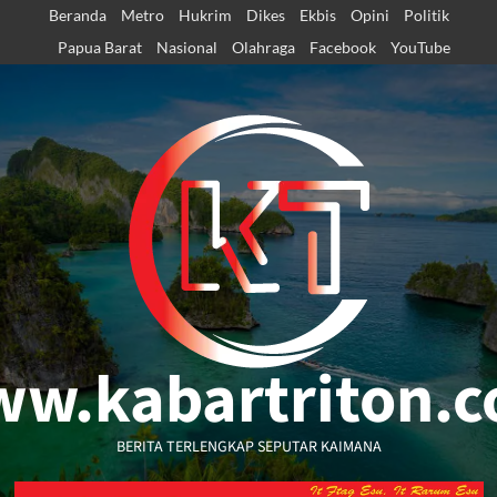
Skip
Beranda
Metro
Hukrim
Dikes
Ekbis
Opini
Politik
to
Papua Barat
Nasional
Olahraga
Facebook
YouTube
content
w.kabartriton.
BERITA TERLENGKAP SEPUTAR KAIMANA