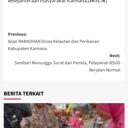
kesejahteraan masyarakat Kaimana.(
JRTC-R
)
Post
Previous:
Iklan RAMADHAN Dinas Kelautan dan Perikanan
navigation
Kabupaten Kaimana
Next:
Sembari Menunggu Surat dari Pemda, Pelayanan RSUD
Berjalan Normal
BERITA TERKAIT