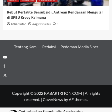
Rebut Pertalite Bersubsidi, Antrean Kendaraan Mengular
di SPBU Krooy Kaimana
Kabar Triton
4 Agustus 2026
0
Tentang Kami
Redaksi
Pedoman Media Siber
Youtube
Facebook
Twitter
Copyright © 2022 KABARTRITON.COM | All rights
reserved.
|
CoverNews
by AF themes.
Optimized by Seraphinite Accelerator