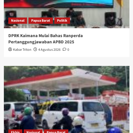
Nasional
Papua Barat
Politik
DPRK Kaimana Mulai Bahas Ranperda
Pertanggungjawaban APBD 2025
Kabar Triton
4 Agustus 2026
0
Ekbis
Nasional
Papua Barat