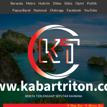
Skip
Beranda
Metro
Hukrim
Dikes
Ekbis
Opini
Politik
to
Papua Barat
Nasional
Olahraga
Facebook
YouTube
content
w.kabartriton.
BERITA TERLENGKAP SEPUTAR KAIMANA