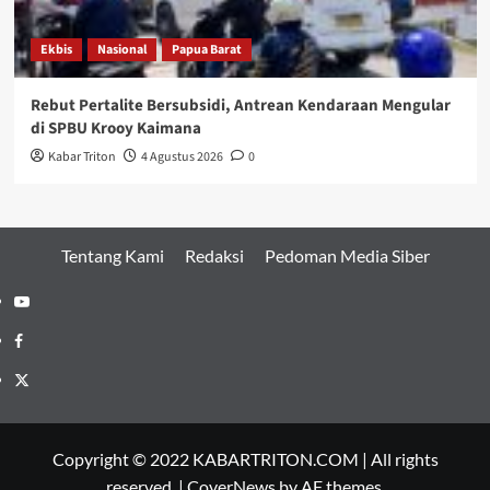
Ekbis
Nasional
Papua Barat
Rebut Pertalite Bersubsidi, Antrean Kendaraan Mengular
di SPBU Krooy Kaimana
Kabar Triton
4 Agustus 2026
0
Tentang Kami
Redaksi
Pedoman Media Siber
Youtube
Facebook
Twitter
Copyright © 2022 KABARTRITON.COM | All rights
reserved.
|
CoverNews
by AF themes.