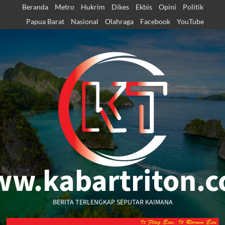
Skip
Beranda
Metro
Hukrim
Dikes
Ekbis
Opini
Politik
to
Papua Barat
Nasional
Olahraga
Facebook
YouTube
content
w.kabartriton.
BERITA TERLENGKAP SEPUTAR KAIMANA