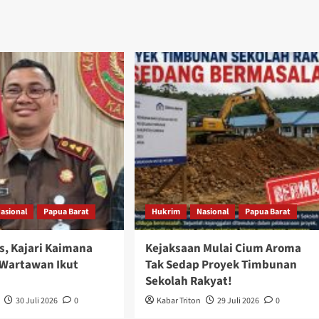
asional
Papua Barat
Hukrim
Nasional
Papua Barat
s, Kajari Kaimana
Kejaksaan Mulai Cium Aroma
Wartawan Ikut
Tak Sedap Proyek Timbunan
Sekolah Rakyat!
30 Juli 2026
0
Kabar Triton
29 Juli 2026
0