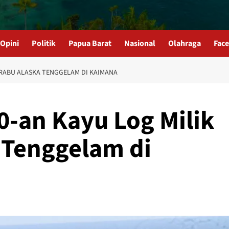
Opini
Politik
Papua Barat
Nasional
Olahraga
Fac
 PRABU ALASKA TENGGELAM DI KAIMANA
0-an Kayu Log Milik
 Tenggelam di