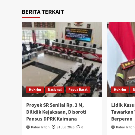
BERITA TERKAIT
Hukrim
Nasional
Papua Barat
Hukrim
N
Proyek SR Senilai Rp. 3 M,
Lidik Kasu
Dilidik Kejaksaan, Disoroti
Tawarkan 
Pansus DPRK Kaimana
Berperan
Kabar Triton
31 Juli 2026
0
Kabar Triton