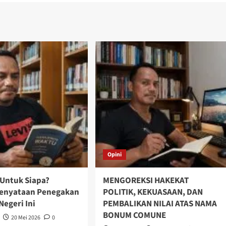
Opini
Untuk Siapa?
MENGOREKSI HAKEKAT
Kenyataan Penegakan
POLITIK, KEKUASAAN, DAN
egeri Ini
PEMBALIKAN NILAI ATAS NAMA
BONUM COMUNE
20 Mei 2026
0