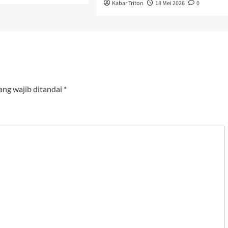
Kabar Triton
18 Mei 2026
0
ang wajib ditandai
*