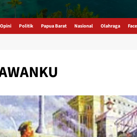
Opini
Politik
Papua Barat
Nasional
Olahraga
Fac
LAWANKU