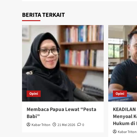
BERITA TERKAIT
Opini
Opini
Membaca Papua Lewat “Pesta
KEADILAN 
Babi”
Menyoal 
Hukum di N
Kabar Triton
21 Mei 2026
0
Kabar Triton