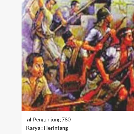
Pengunjung
780
Karya : Herintang