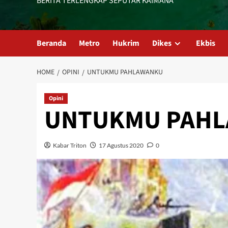
BERITA TERLENGKAP SEPUTAR KAIMANA
Beranda
Metro
Hukrim
Dikes
Ekbis
HOME
OPINI
UNTUKMU PAHLAWANKU
Opini
UNTUKMU PAH
Kabar Triton
17 Agustus 2020
0