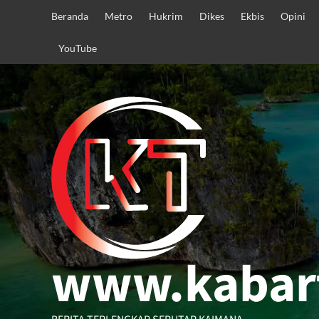
Skip
Beranda
Metro
Hukrim
Dikes
Ekbis
Opini
to
content
YouTube
www.kabar